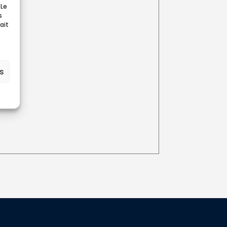
 Le
s
ait
es