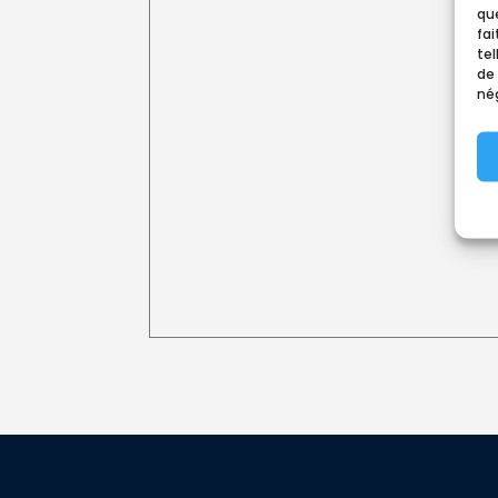
que
fa
tel
de
nég